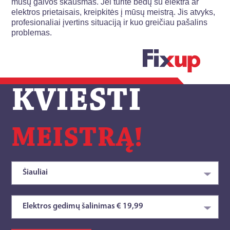
mūsų galvos skausmas. Jei turite bėdų su elektra ar
elektros prietaisais, kreipkitės į mūsų meistrą. Jis atvyks,
profesionaliai įvertins situaciją ir kuo greičiau pašalins
problemas.
KVIESTI
MEISTRĄ!
Šiauliai
Elektros gedimų šalinimas
€ 19,99