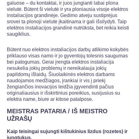
galuose – du kontaktai, ir juos jungianti labai plona
vielutė. Būtent ši vielutė ir yra ploniausia visoje elektros
instaliacijos grandinėje. Gedimo atveju sustiprėjus
srovei ta plonoji vielutė įkaitinama ir gali išsilydyti. Taip
elektros instaliacijos grandinė nutrūksta, bet reikia keisti
saugiklius.
Būtent nuo elektros instaliacijos darbų atlikimo kokybės
priklauso visas namo ir jo gyventojų tolesnis saugumas
bei patogumas. Gerai įrengta elektros instaliacija
nesukelia jokių problemų ir nereikalauja jokių
papildomų išlaidų. Šiuolaikinės elektros darbams
naudojamos medžiagos, įrankiai ir vis į priekį
žengiančios inovacijos leidžia įgyvendinti pačius
originaliausius ir išskirtinius poreikius, susijusius su
elektra name, biure ar kitose patalpose.
MEISTRAS PATARIA / IŠ MEISTRO
UŽRAŠŲ
Kaip teisingai sujungti kištukinius lizdus (rozetes) ir
jungtukus.