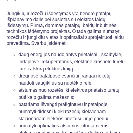
Jungiklių ir rozečių išdėstymas yra bendro patalpų
išplanavimo dalis bei susietas su elektros laidų
išdėstymu. Pirma, daromas patalpų, baldų ir buitinės
technikos išdėstymo projektas. O tada galima numatyti
rozečių ir jungiklių vietas ir optimaliai suprojektuoti laidų
pravedimą. Svarbu įsidėmėti:
daug energijos naudojantys prietaisai - skalbyklė,
indaplovė, rekuperatorius, elektrinė krosnelė turėtų
turėti atskirą elektros liniją;
drėgnose patalpose esančiai įrangai riekėtų
naudoti saugiklius su nuotėkio rele;
atstumas nuo rozetės iki elektros prietaiso turėtų
būti kaip galima mažesnis;
patariama išvengti prailgintuvų ir patalpoje
numatyti didesnį kiekį rozečių kiekvienam
stacionariam elektros prietaisui ir jo priedui;
numatyti optimalius atstumus kilnojamiems
elektros prietaisams (pavyzdžiui, dulkių siurblys)