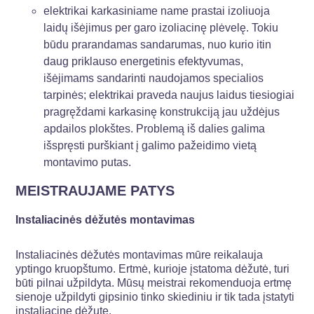
elektrikai karkasiniame name prastai izoliuoja
laidų išėjimus per garo izoliacinę plėvelę. Tokiu
būdu prarandamas sandarumas, nuo kurio itin
daug priklauso energetinis efektyvumas,
išėjimams sandarinti naudojamos specialios
tarpinės; elektrikai praveda naujus laidus tiesiogiai
pragręždami karkasinę konstrukciją jau uždėjus
apdailos plokštes. Problemą iš dalies galima
išspręsti purškiant į galimo pažeidimo vietą
montavimo putas.
MEISTRAUJAME PATYS
Instaliacinės dėžutės montavimas
Instaliacinės dėžutės montavimas mūre reikalauja
yptingo kruopštumo. Ertmė, kurioje įstatoma dėžutė, turi
būti pilnai užpildyta. Mūsų meistrai rekomenduoja ertmę
sienoje užpildyti gipsinio tinko skiediniu ir tik tada įstatyti
instaliacinę dėžutę.