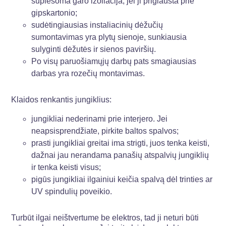
suplėšoma garo izoliacija, jei ji priglausta prie
gipskartonio;
sudėtingiausias instaliacinių dėžučių
sumontavimas yra plytų sienoje, sunkiausia
sulyginti dėžutės ir sienos paviršių.
Po visų paruošiamųjų darbų pats smagiausias
darbas yra rozečių montavimas.
Klaidos renkantis jungiklius:
jungikliai nederinami prie interjero. Jei
neapsisprendžiate, pirkite baltos spalvos;
prasti jungikliai greitai ima strigti, juos tenka keisti,
dažnai jau nerandama panašių atspalvių jungiklių
ir tenka keisti visus;
pigūs jungikliai ilgainiui keičia spalvą dėl trinties ar
UV spindulių poveikio.
Turbūt ilgai neištvertume be elektros, tad ji neturi būti