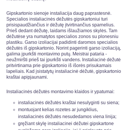
Gipskartonio sienoje instaliacija daug paprastesnė.
Specialios instaliacinės dėžutės gipskartoniui turi
prisispaudžiančius ir dėžutę įtvirtinančius sparnelius.
Prieš dedant dėžutę, laidams išlaužiamos skylės. Tam
dėžutėse yra numatytos specialios zonos su plonesniu
plastiku. Garso izoliacijai padidinti daromos specialios
dėžutės iš gipskartonio. Norint pagerinti garso izoliaciją,
galima įpurkšti montavimo putų. Meistrai pataria -
neužmiršti prieš tai įpurkšti vandens. Instaliacinė dėžutė
pritvirtinama prie gipskartonio iš išorės prisukamais
lapeliais. Kad įsistatytų instaliacinė dėžutė, gipskartonio
kraštai apipjaunami.
Instaliacinės dėžutės montavimo klaidos ir ypatumai:
instaliacinės dėžutės kraštai nesulyginti su siena;
montuojant kelias rozetes ar jungiklius,
instaliacinės dėžutės nesudedamos viena linija;
gręžiant skylę instaliacinei dėžutei gipskartone