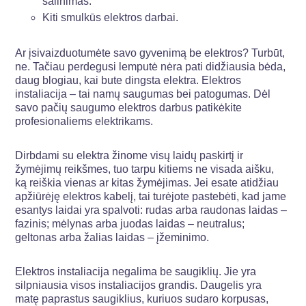
šalinimas.
Kiti smulkūs elektros darbai.
Ar įsivaizduotumėte savo gyvenimą be elektros? Turbūt,
ne. Tačiau perdegusi lemputė nėra pati didžiausia bėda,
daug blogiau, kai bute dingsta elektra. Elektros
instaliacija – tai namų saugumas bei patogumas. Dėl
savo pačių saugumo elektros darbus patikėkite
profesionaliems elektrikams.
Dirbdami su elektra žinome visų laidų paskirtį ir
žymėjimų reikšmes, tuo tarpu kitiems ne visada aišku,
ką reiškia vienas ar kitas žymėjimas. Jei esate atidžiau
apžiūrėję elektros kabelį, tai turėjote pastebėti, kad jame
esantys laidai yra spalvoti: rudas arba raudonas laidas –
fazinis; mėlynas arba juodas laidas – neutralus;
geltonas arba žalias laidas – įžeminimo.
Elektros instaliacija negalima be saugiklių. Jie yra
silpniausia visos instaliacijos grandis. Daugelis yra
matę paprastus saugiklius, kuriuos sudaro korpusas,