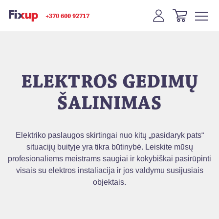
+370 600 92717
ELEKTROS GEDIMŲ
ŠALINIMAS
Elektriko paslaugos skirtingai nuo kitų „pasidaryk pats“
situacijų buityje yra tikra būtinybė. Leiskite mūsų
profesionaliems meistrams saugiai ir kokybiškai pasirūpinti
visais su elektros instaliacija ir jos valdymu susijusiais
objektais.