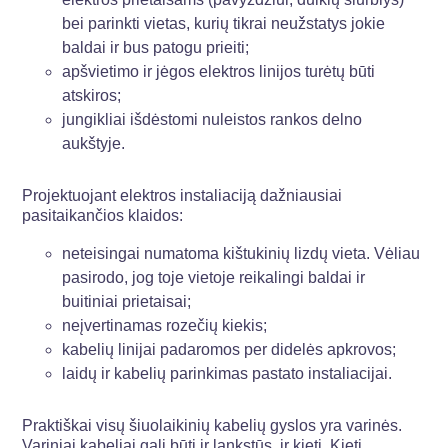
bei parinkti vietas, kurių tikrai neužstatys jokie
baldai ir bus patogu prieiti;
apšvietimo ir jėgos elektros linijos turėtų būti
atskiros;
jungikliai išdėstomi nuleistos rankos delno
aukštyje.
Projektuojant elektros instaliaciją dažniausiai
pasitaikančios klaidos:
neteisingai numatoma kištukinių lizdų vieta. Vėliau
pasirodo, jog toje vietoje reikalingi baldai ir
buitiniai prietaisai;
neįvertinamas rozečių kiekis;
kabelių linijai padaromos per didelės apkrovos;
laidų ir kabelių parinkimas pastato instaliacijai.
Praktiškai visų šiuolaikinių kabelių gyslos yra varinės.
Variniai kabeliai gali būti ir lankstūs, ir kieti. Kieti